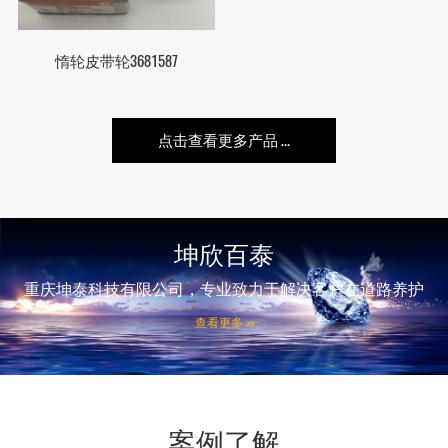
惰轮皮带轮3681587
点击查看更多产品 ...
坤欣百泰
重庆坤泰科技有限公司，专业致力于解决客户在道路养护
和建筑多行业施工遇到的各种难题以及向客户提供各种解
查看更多 >>
决方案所需的专业设备。目前，公司与数家全球著名设备
生产厂家建立良好的合作关系：系美国山猫全系列产品、
日本酒井压路机、日本住友摊铺机、戴纳派克摊铺机和压
路机、凯斯特铣刨机、日本三笠小型设备、韩国斗山叉
车、天津贝力照明等产品在重庆地区销售服务代理商。体
案例了解