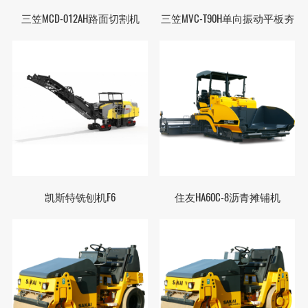
三笠MCD-012AH路面切割机
三笠MVC-T90H单向振动平板夯
凯斯特铣刨机F6
住友HA60C-8沥青摊铺机